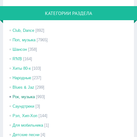
КАТЕГОРИИ РАЗДЕЛА
Club, Dance
[892]
Поп, музыка
[7965]
Шансон
[358]
R'N'B
[164]
Хиты 80-х
[103]
Народные
[237]
Blues & Jaz
[299]
Рок, музыка
[993]
Саундтреки
[3]
Рэп, Хип-Хоп
[144]
Для мобильника
[1]
Детские песни
[4]