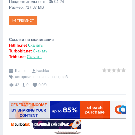
Продолжительность: 05:04:24
Размер: 717.37 MB
Ссылки на скачивание
:
Hitfile.net
Скачать
Turbobit.net
Скачать
Trbbt.net
Скачать
Шансон
ivashka
авторская песня
,
шансон
,
mp3
43
0
0.0
/
0