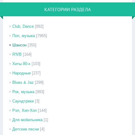
КАТЕГОРИИ РАЗДЕЛА
Club, Dance
[892]
Поп, музыка
[7965]
Шансон
[355]
R'N'B
[164]
Хиты 80-х
[103]
Народные
[237]
Blues & Jaz
[299]
Рок, музыка
[993]
Саундтреки
[3]
Рэп, Хип-Хоп
[144]
Для мобильника
[1]
Детские песни
[4]