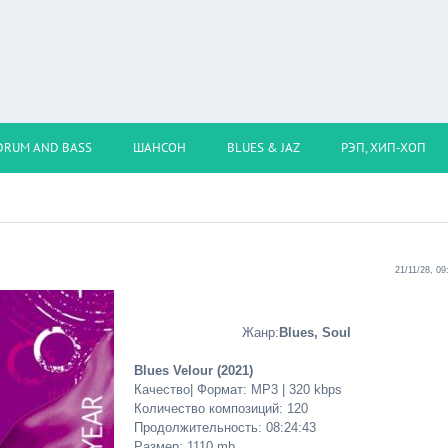
DRUM AND BASS
ШАНСОН
BLUES & JAZ
РЭП, ХИП-ХОП
21/11/28, 09
Жанр:
Blues, Soul
Blues Velour (2021)
Качество| Формат: MP3 | 320 kbps
Количество композиций: 120
Продолжительность: 08:24:43
Размер: 1110 mb