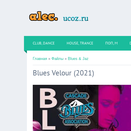
CLUB, DANCE
HOUSE, TRANCE
ПОП, М
Главная
»
Файлы
»
Blues & Jaz
Blues Velour (2021)