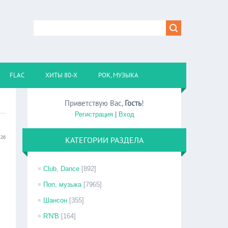
FLAC
ХИТЫ 80-Х
РОК, МУЗЫКА
Приветствую Вас
,
Гость
!
Регистрация
|
Вход
:26
КАТЕГОРИИ РАЗДЕЛА
Club, Dance
[892]
Поп, музыка
[7965]
Шансон
[355]
R'N'B
[164]