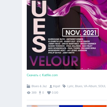
Скачать с Katfile.com
Blues & Jaz
trigall
Lyric
,
Blues
,
VA-Album
,
SOUL
389
0
0.0
/
0