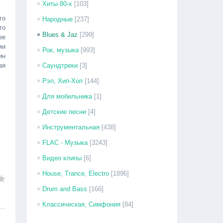
Хиты 80-х
[103]
го
Народные
[237]
то
Blues & Jaz
[299]
ее
ми
Рок, музыка
[993]
ин
ая
Саундтреки
[3]
Рэп, Хип-Хоп
[144]
Для мобильника
[1]
Детские песни
[4]
Инструментальная
[438]
FLAC - Музыка
[3243]
Видео клипы
[6]
House, Trance, Electro
[1896]
Drum and Bass
[166]
Классическая, Симфония
[84]