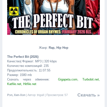
Жанр:
Rap, Hip Hop
The Perfect Bit (2026)
Качество| Формат: MP3 | 320 kbps
Количество композиций: 235
Продолжительность: 11:07:55
Размер: 1580 mb
Скачать через обменник:
Gigapeta.com, Turbobit.net,
Katfile.net, Hitfile.net
Скачать »
Рэп, Хип-Хоп
| Автор: trigall | Просмотров: 57