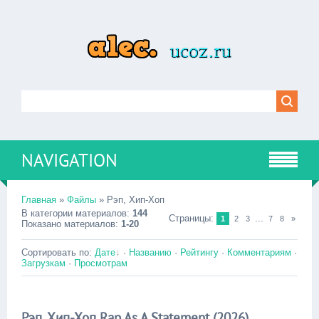
NAVIGATION
Главная
»
Файлы
» Рэп, Хип-Хоп
В категории материалов
:
144
Страницы
:
...
1
2
3
7
8
»
Показано материалов
:
1-20
Сортировать по
:
Дате
·
Названию
·
Рейтингу
·
Комментариям
·
Загрузкам
·
Просмотрам
Рэп, Хип-Хоп Rap As A Statement (2026)