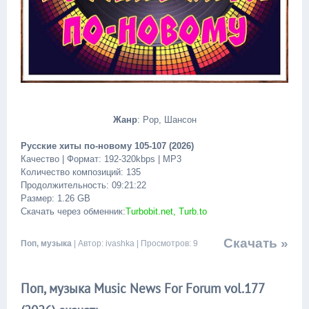
Жанр
: Pop, Шансон
Русские хиты по-новому 105-107 (2026)
Качество | Формат: 192-320kbps | MP3
Количество композиций: 135
Продолжительность: 09:21:22
Размер: 1.26 GB
Скачать через обменник:
Turbobit.net, Turb.to
Скачать »
Поп, музыка
| Автор: ivashka | Просмотров: 9
Поп, музыка Music News For Forum vol.177