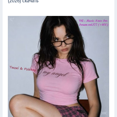
(2026) скачать