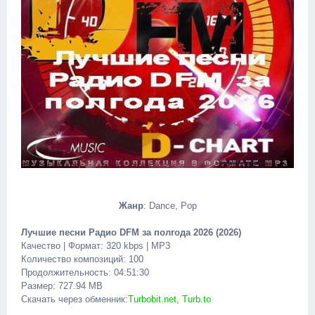
Жанр
: Dance, Pop
Лучшие песни Радио DFM за полгода 2026 (2026)
Качество | Формат: 320 kbps | MP3
Количество композиций: 100
Продолжительность: 04:51:30
Размер: 727.94 MB
Скачать через обменник:
Turbobit.net, Turb.to