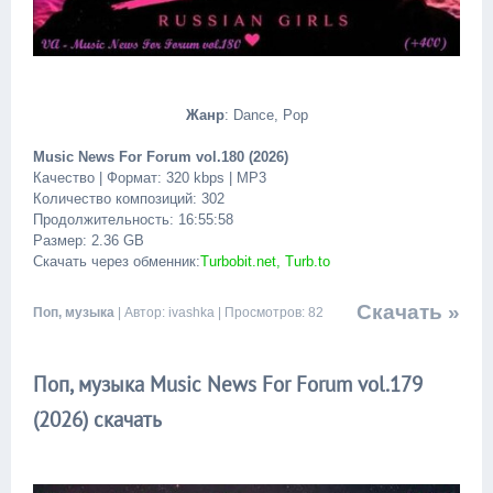
Жанр
: Dance, Pop
Music News For Forum vol.180 (2026)
Качество | Формат: 320 kbps | MP3
Количество композиций: 302
Продолжительность: 16:55:58
Размер: 2.36 GB
Скачать через обменник:
Turbobit.net, Turb.to
Скачать »
Поп, музыка
| Автор: ivashka | Просмотров: 82
Поп, музыка Music News For Forum vol.179
(2026) скачать