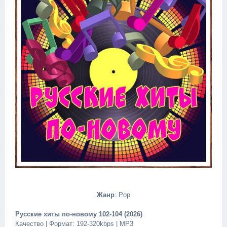
Жанр
: Pop
Русские хиты по-новому 102-104 (2026)
Качество | Формат: 192-320kbps | MP3