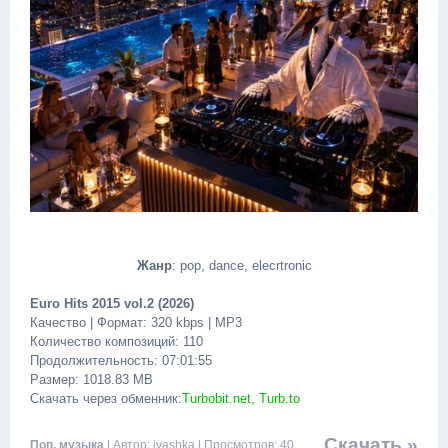
Жанр
: pop, dance, elecrtronic
Euro Hits 2015 vol.2 (2026)
Качество | Формат: 320 kbps | MP3
Количество композиций: 110
Продолжительность: 07:01:55
Размер: 1018.83 MB
Скачать через обменник:
Turbobit.net, Turb.to
Скачать »
Поп, музыка
| Автор: ivashka | Просмотров: 40