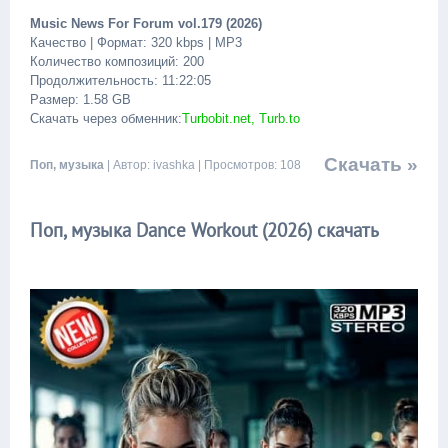
Music News For Forum vol.179 (2026)
Качество | Формат: 320 kbps | MP3
Количество композиций: 200
Продолжительность: 11:22:05
Размер: 1.58 GB
Скачать через обменник:
Turbobit.net, Turb.to
Скачать »
Поп, музыка
| Автор: ivashka | Просмотров: 108
Поп, музыка Dance Workout (2026) скачать