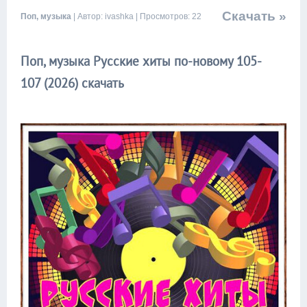
Скачать »
Поп, музыка
| Автор: ivashka | Просмотров: 22
Поп, музыка Русские хиты по-новому 105-
107 (2026) скачать