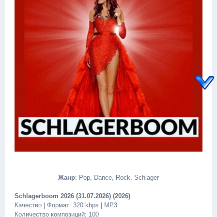
Жанр
: Pop, Dance, Rock, Schlager
Schlagerboom 2026 (31.07.2026) (2026)
Качество | Формат: 320 kbps | MP3
Количество композиций: 100