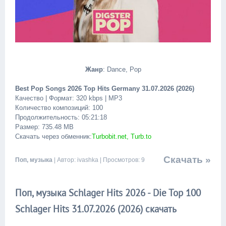
Жанр
: Dance, Pop
Best Pop Songs 2026 Top Hits Germany 31.07.2026 (2026)
Качество | Формат: 320 kbps | MP3
Количество композиций: 100
Продолжительность: 05:21:18
Размер: 735.48 MB
Скачать через обменник:
Turbobit.net, Turb.to
Скачать »
Поп, музыка
| Автор: ivashka | Просмотров: 9
Поп, музыка Schlager Hits 2026 - Die Top 100
Schlager Hits 31.07.2026 (2026) скачать