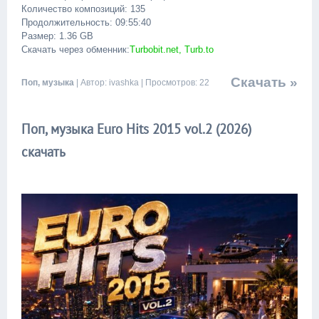
Количество композиций: 135
Продолжительность: 09:55:40
Размер: 1.36 GB
Скачать через обменник:
Turbobit.net, Turb.to
Скачать »
Поп, музыка
| Автор: ivashka | Просмотров: 22
Поп, музыка Euro Hits 2015 vol.2 (2026)
скачать