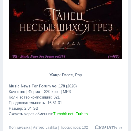
Жанр
: Dance, Pop
Music News For Forum vol.178 (2026)
Качество | Формат: 320 kbps | MP3
Количество композиций: 321
Продолжительность: 16:51:31
Размер: 2.34 GB
Скачать через обменник:
Turbobit.net, Turb.to
Скачать »
Поп, музыка
| Автор: ivashka | Просмотров: 132