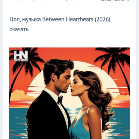
Поп, музыка Between Heartbeats (2026)
скачать