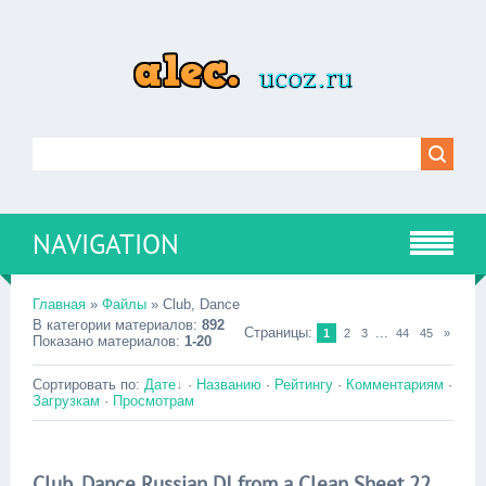
NAVIGATION
Главная
»
Файлы
» Club, Dance
В категории материалов
:
892
Страницы
:
...
1
2
3
44
45
»
Показано материалов
:
1-20
Сортировать по
:
Дате
·
Названию
·
Рейтингу
·
Комментариям
·
Загрузкам
·
Просмотрам
Club, Dance Russian DJ from a Clean Sheet 22