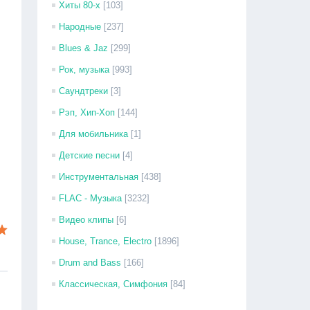
Хиты 80-х
[103]
Народные
[237]
Blues & Jaz
[299]
Рок, музыка
[993]
Саундтреки
[3]
Рэп, Хип-Хоп
[144]
Для мобильника
[1]
Детские песни
[4]
Инструментальная
[438]
FLAC - Музыка
[3232]
Видео клипы
[6]
House, Trance, Electro
[1896]
Drum and Bass
[166]
Классическая, Симфония
[84]