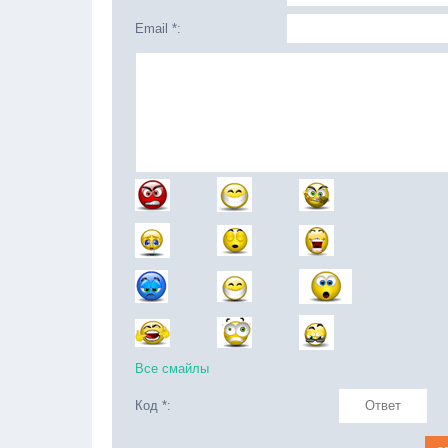
Email *:
Все смайлы
Код *: