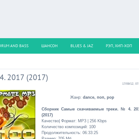
DRUM AND BASS
ШАНСОН
BLUES & JAZ
РЭП, ХИП-ХОП
. 2017 (2017)
17/09/12, 07
Жанр:
dance, поп, pop
Сборник Самые скачиваемые треки. № 4. 20
(2017)
Качество| Формат: MP3 | 256 Kbps
Количество композиций: 100
Продолжительность: 06:33:25
Размер: 705 Мб