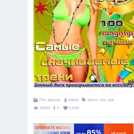
Поп, музыка
Admin
dance
,
поп
,
pop
20464
0
5.0
/
26