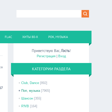
FLAC
ХИТЫ 80-Х
РОК, МУЗЫКА
Приветствую Вас
,
Гость
!
Регистрация
|
Вход
:39
КАТЕГОРИИ РАЗДЕЛА
Club, Dance
[892]
17
Поп, музыка
[7965]
Шансон
[355]
R'N'B
[164]