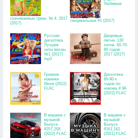
Любимые
скачиваемые треки. № 4. 2017
танцевальные #1 (2017)
(2017)
Русская
Дворовые
дискотека.
песни. 130
Лучшие
хитов. 60-70-
хиты весны.
80 годов
№1 (2017)
2017 (2017)
mp3
Громкие
Дискотека
новинки
80-90-х
Июня (2022)
годов по-
FLAC
новому # 96
(2022) FLAC
В машине с
В машине с
музыкой
музыкой
Выпуск
Выпуск
#257,258
#161,162
(2022) FLAC
(2021) FLAC