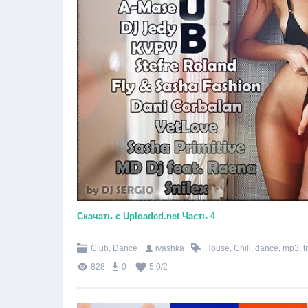
Скачать с Uploaded.net Часть 4
Club, Dance
ivashka
House
,
Chill
,
dance
,
mp3
,
t
828
0
5.0
/
2