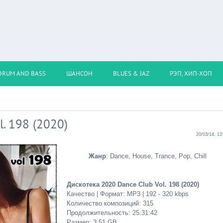
DRUM AND BASS
ШАНСОН
BLUES & JAZ
РЭП, ХИП-ХОП
. 198 (2020)
20/03/14, 13
Жанр
: Dance, House, Trance, Pop, Chill
Дискотека 2020 Dance Club Vol. 198 (2020)
Качество | Формат: MP3 | 192 - 320 kbps
Количество композиций: 315
Продолжительность: 25:31:42
Размер: 3.51 GB