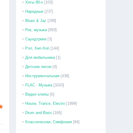
Хиты 80-х
[103]
Народные
[237]
Blues & Jaz
[299]
Рок, музыка
[993]
Саундтреки
[3]
Рэп, Хип-Хоп
[144]
Для мобильника
[1]
Детские песни
[4]
Инструментальная
[438]
FLAC - Музыка
[3243]
Видео клипы
[6]
House, Trance, Electro
[1899]
Drum and Bass
[166]
Классическая, Симфония
[84]