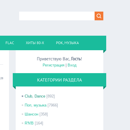
FLAC
ХИТЫ 80-Х
РОК, МУЗЫКА
Приветствую Вас
,
Гость
!
Регистрация
|
Вход
:28
КАТЕГОРИИ РАЗДЕЛА
Club, Dance
[892]
Поп, музыка
[7966]
Шансон
[358]
R'N'B
[164]