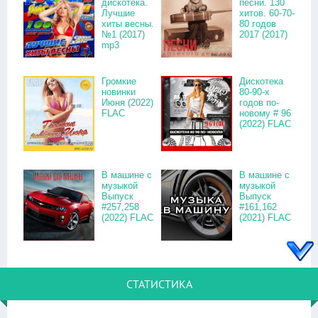
дискотека.
песни. 130
Лучшие
хитов. 60-70-
хиты весны.
80 годов
№1 (2017)
2017 (2017)
mp3
Громкие
Дискотека
новинки
80-90-х
Июня (2022)
годов по-
FLAC
новому # 96
(2022) FLAC
В машине с
В машине с
музыкой
музыкой
Выпуск
Выпуск
#257,258
#161,162
(2022) FLAC
(2021) FLAC
СТАТИСТИКА