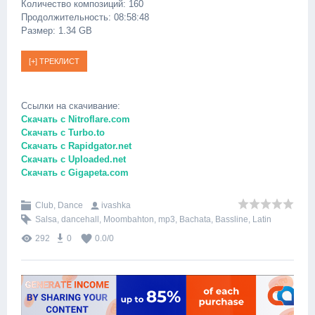
Количество композиций: 160
Продолжительность: 08:58:48
Размер: 1.34 GB
Ссылки на скачивание:
Скачать с Nitroflare.com
Скачать с Turbo.to
Скачать с Rapidgator.net
Скачать с Uploaded.net
Скачать с Gigapeta.com
Club, Dance
ivashka
Salsa
,
dancehall
,
Moombahton
,
mp3
,
Bachata
,
Bassline
,
Latin
292
0
0.0
/
0