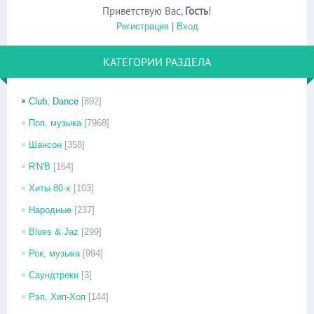
Приветствую Вас
,
Гость
!
Регистрация
|
Вход
КАТЕГОРИИ РАЗДЕЛА
Club, Dance
[892]
Поп, музыка
[7968]
Шансон
[358]
R'N'B
[164]
Хиты 80-х
[103]
Народные
[237]
Blues & Jaz
[299]
Рок, музыка
[994]
Саундтреки
[3]
Рэп, Хип-Хоп
[144]