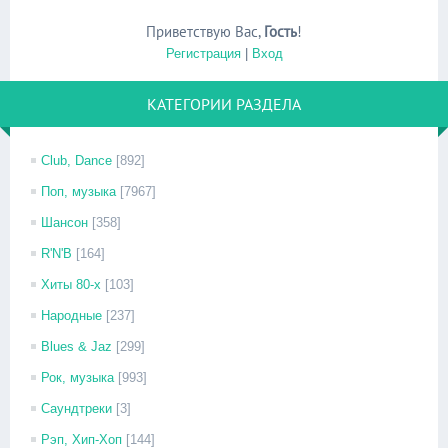
Приветствую Вас
,
Гость
!
Регистрация
|
Вход
КАТЕГОРИИ РАЗДЕЛА
Club, Dance
[892]
Поп, музыка
[7967]
Шансон
[358]
R'N'B
[164]
Хиты 80-х
[103]
Народные
[237]
Blues & Jaz
[299]
Рок, музыка
[993]
Саундтреки
[3]
Рэп, Хип-Хоп
[144]