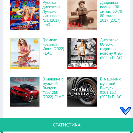
Русская
Дворовые
дискотека.
песни. 130
Лучшие
хитов. 60-70-
хиты весны.
80 годов
№1 (2017)
2017 (2017)
mp3
Громкие
Дискотека
новинки
80-90-х
Июня (2022)
годов по-
FLAC
новому # 96
(2022) FLAC
В машине с
В машине с
музыкой
музыкой
Выпуск
Выпуск
#257,258
#161,162
(2022) FLAC
(2021) FLAC
СТАТИСТИКА