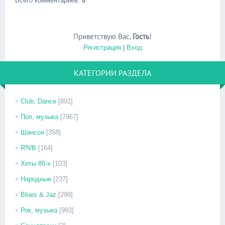
Всего комментариев
:
0
Приветствую Вас
,
Гость
!
Регистрация
|
Вход
КАТЕГОРИИ РАЗДЕЛА
Club, Dance
[892]
Поп, музыка
[7967]
Шансон
[358]
R'N'B
[164]
Хиты 80-х
[103]
Народные
[237]
Blues & Jaz
[299]
Рок, музыка
[993]