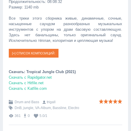
Продолжительность: 08:08:32
Размер: 1140 mb
Все треки этого сборника живые, динамичные, сочные,
насыщенные саундом разнообразных музыкальных
инструментов с упором на драм басовую составляющую.
Здесь нет банальщины, только оригинальный саунд.
Исключительно тёплая, колоритная и цепляющая музыка!
Скачать: Tropical Jungle Club (2021)
Скачать с Rapidgator.net
Скачать с Hitfile.net
Скачать с Katfile.com
Drum and Bass
trigall
DnB
,
jungle
,
VA-Album
,
Bassline
,
Electro
361
0
5.0
/
1