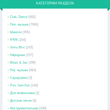
КАТЕГОРИИ РАЗДЕЛА
Club, Dance
[892]
Поп, музыка
[7965]
Шансон
[355]
R'N'B
[164]
Хиты 80-х
[103]
Народные
[237]
Blues & Jaz
[299]
Рок, музыка
[993]
Саундтреки
[3]
Рэп, Хип-Хоп
[144]
Для мобильника
[1]
Детские песни
[4]
Инструментальная
[438]