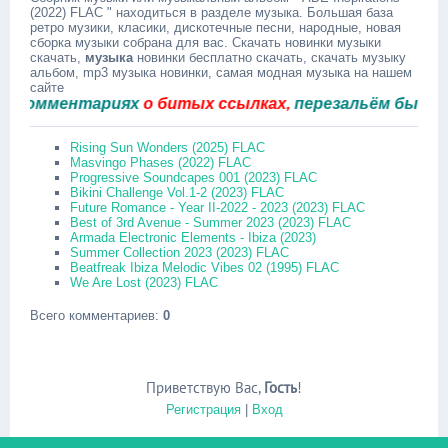
(2022) FLAC " находиться в разделе музыка. Большая база
ретро музики, класики, дискотечные песни, народные, новая
сборка музыки собрана для вас. Скачать новинки музыки
скачать,
музыка
новинки бесплатно скачать, скачать музыку
альбом, mp3 музыка новинки, самая модная музыка на нашем
сайте
мментариях
о битых ссылках,
перезальём быстро.
Rising Sun Wonders (2025) FLAC
Masvingo Phases (2022) FLAC
Progressive Soundcapes 001 (2023) FLAC
Bikini Challenge Vol.1-2 (2023) FLAC
Future Romance - Year II-2022 - 2023 (2023) FLAC
Best of 3rd Avenue - Summer 2023 (2023) FLAC
Armada Electronic Elements - Ibiza (2023)
Summer Collection 2023 (2023) FLAC
Beatfreak Ibiza Melodic Vibes 02 (1995) FLAC
We Are Lost (2023) FLAC
Всего комментариев
:
0
Приветствую Вас
,
Гость
!
Регистрация
|
Вход