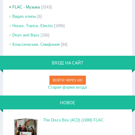
FLAC - Музыка
[3243]
Видео клипы
[6]
House, Trance, Electro
[1896]
Drum and Bass
[166]
Классическая, Симфония
[84]
ВХОД НА САЙТ
ВОЙТИ ЧЕРЕЗ UID
Старая форма входа
НОВОЕ
The Disco Box (4CD) (1999) FLAC