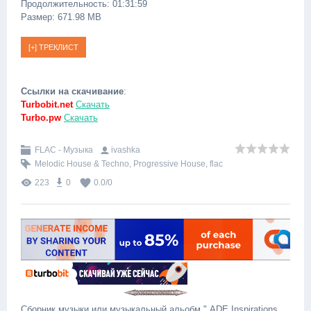
Продолжительность: 01:31:59
Размер: 671.98 MB
Ссылки на скачивание
:
Turbobit.net
Скачать
Turbo.pw
Скачать
FLAC - Музыка
ivashka
Melodic House & Techno
,
Progressive House
,
flac
223
0
0.0
/
0
Сборник музыки или музыкальный альобм " ADE Inspirations