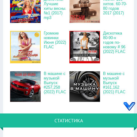
Лучшие
хитов. 60-70-
хиты весны.
80 годов
№1 (2017)
2017 (2017)
mp3
Громкие
Дискотека
новинки
80-90-х
Июня (2022)
годов по-
FLAC
новому # 96
(2022) FLAC
В машине с
В машине с
музыкой
музыкой
Выпуск
Выпуск
#257,258
#161,162
(2022) FLAC
(2021) FLAC
СТАТИСТИКА