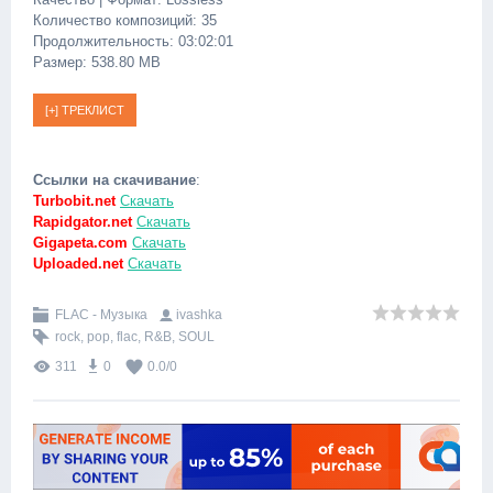
Количество композиций: 35
Продолжительность: 03:02:01
Размер: 538.80 MB
Ссылки на скачивание
:
Turbobit.net
Скачать
Rapidgator.net
Скачать
Gigapeta.com
Скачать
Uploaded.net
Скачать
FLAC - Музыка
ivashka
rock
,
pop
,
flac
,
R&B
,
SOUL
311
0
0.0
/
0