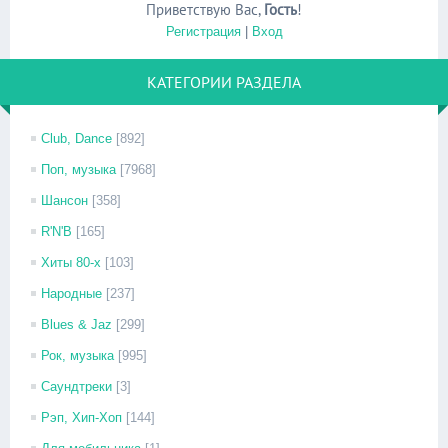
Приветствую Вас
,
Гость
!
Регистрация
|
Вход
КАТЕГОРИИ РАЗДЕЛА
Club, Dance
[892]
Поп, музыка
[7968]
Шансон
[358]
R'N'B
[165]
Хиты 80-х
[103]
Народные
[237]
Blues & Jaz
[299]
Рок, музыка
[995]
Саундтреки
[3]
Рэп, Хип-Хоп
[144]