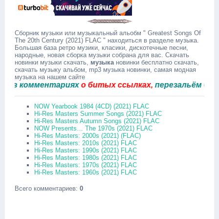
Сборник музыки или музыкальный альобм " Greatest Songs Of
The 20th Century (2021) FLAC " находиться в разделе музыка.
Большая база ретро музики, класики, дискотечные песни,
народные, новая сборка музыки собрана для вас. Скачать
новинки музыки скачать,
музыка
новинки бесплатно скачать,
скачать музыку альбом, mp3 музыка новинки, самая модная
музыка на нашем сайте
в комментариях
о битых ссылках,
перезальём быстро
NOW Yearbook 1984 (4CD) (2021) FLAC
Hi-Res Masters Summer Songs (2021) FLAC
Hi-Res Masters Autumn Songs (2021) FLAC
NOW Presents… The 1970s (2021) FLAC
Hi-Res Masters: 2000s (2021) (FLAC)
Hi-Res Masters: 2010s (2021) FLAC
Hi-Res Masters: 1990s (2021) FLAC
Hi-Res Masters: 1980s (2021) FLAC
Hi-Res Masters: 1970s (2021) FLAC
Hi-Res Masters: 1960s (2021) FLAC
Всего комментариев
:
0