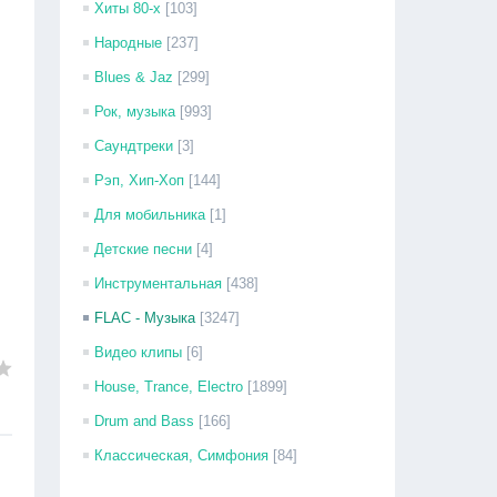
Хиты 80-х
[103]
Народные
[237]
Blues & Jaz
[299]
Рок, музыка
[993]
Саундтреки
[3]
Рэп, Хип-Хоп
[144]
Для мобильника
[1]
Детские песни
[4]
Инструментальная
[438]
FLAC - Музыка
[3247]
Видео клипы
[6]
House, Trance, Electro
[1899]
Drum and Bass
[166]
Классическая, Симфония
[84]