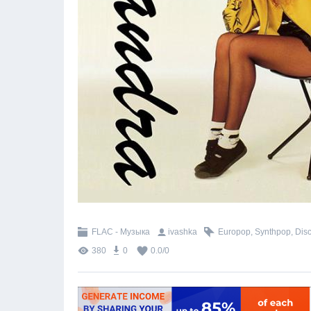
FLAC - Музыка
ivashka
Europop
,
Synthpop
,
Dis
380
0
0.0
/
0