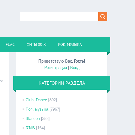
FLAC
ХИТЫ 80-Х
РОК, МУЗЫКА
Приветствую Вас
,
Гость
!
Регистрация
|
Вход
:58
КАТЕГОРИИ РАЗДЕЛА
Club, Dance
[892]
Поп, музыка
[7967]
Шансон
[358]
R'N'B
[164]