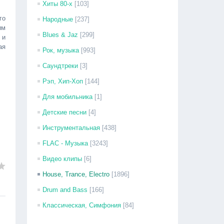
Хиты 80-х
[103]
го
Народные
[237]
им
Blues & Jaz
[299]
 и
ая
Рок, музыка
[993]
Саундтреки
[3]
Рэп, Хип-Хоп
[144]
Для мобильника
[1]
Детские песни
[4]
Инструментальная
[438]
FLAC - Музыка
[3243]
Видео клипы
[6]
House, Trance, Electro
[1896]
Drum and Bass
[166]
Классическая, Симфония
[84]