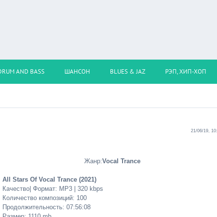
DRUM AND BASS
ШАНСОН
BLUES & JAZ
РЭП, ХИП-ХОП
21/06/19, 10
Жанр:
Vocal Trance
All Stars Of Vocal Trance (2021)
Качество| Формат: MP3 | 320 kbps
Количество композиций: 100
Продолжительность: 07:56:08
Размер: 1110 mb