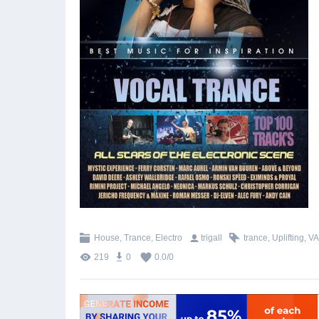
House, Trance, Electro
trigall
trance
,
Uplifting
,
VA
219
0
0.0
/
0