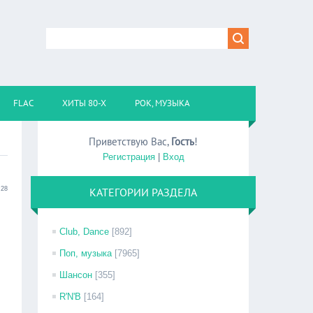
FLAC
ХИТЫ 80-Х
РОК, МУЗЫКА
Приветствую Вас
,
Гость
!
Регистрация
|
Вход
:28
КАТЕГОРИИ РАЗДЕЛА
Club, Dance
[892]
Поп, музыка
[7965]
Шансон
[355]
R'N'B
[164]