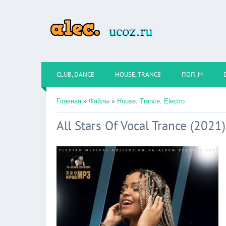
CLUB, DANCE
HOUSE, TRANCE
ПОП, М
Главная
»
Файлы
»
House, Trance, Electro
All Stars Of Vocal Trance (2021)