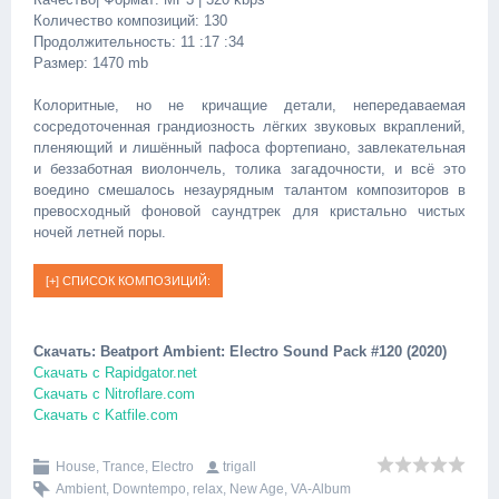
Количество композиций: 130
Продолжительность: 11 :17 :34
Размер: 1470 mb
Колоритные, но не кричащие детали, непередаваемая
сосредоточенная грандиозность лёгких звуковых вкраплений,
пленяющий и лишённый пафоса фортепиано, завлекательная
и беззаботная виолончель, толика загадочности, и всё это
воедино смешалось незаурядным талантом композиторов в
превосходный фоновой саундтрек для кристально чистых
ночей летней поры.
Скачать: Beatport Ambient: Electro Sound Pack #120 (2020)
Скачать с Rapidgator.net
Скачать с Nitroflare.com
Скачать с Katfile.com
House, Trance, Electro
trigall
Ambient
,
Downtempo
,
relax
,
New Age
,
VA-Album