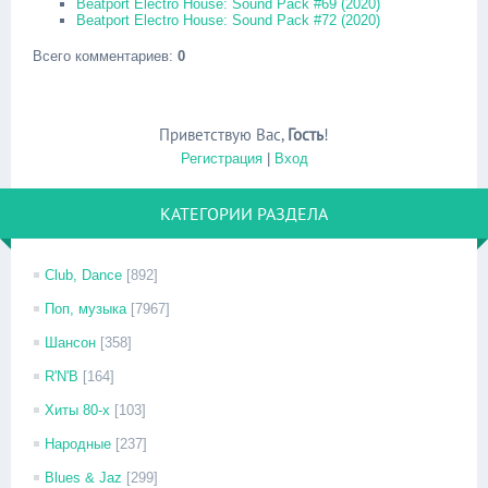
Beatport Electro House: Sound Pack #69 (2020)
Beatport Electro House: Sound Pack #72 (2020)
Всего комментариев
:
0
Приветствую Вас
,
Гость
!
Регистрация
|
Вход
КАТЕГОРИИ РАЗДЕЛА
Club, Dance
[892]
Поп, музыка
[7967]
Шансон
[358]
R'N'B
[164]
Хиты 80-х
[103]
Народные
[237]
Blues & Jaz
[299]