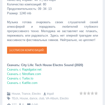
Количество композиций: 80
Продолжительность: 09 :34 :13
Размер: 1240 mb
Музыка готова очаровать своих слушателей своей
атмосферой и порадовать любителей глубокого
прогрессивного техно. Мелодика не заставляет нас плакать,
переживать или радоваться. Здесь нет оперной трагедии или
массивности фестивальных гимнов. Нейтрально, но цепляет!
Скачать: City Life: Tech House Electro Sound (2020)
Скачать с Rapidgator.net
Скачать с Nitroflare.com
Скачать с Turbo.to
Скачать с Katfile.com
House, Trance, Electro
trigall
TEch
,
House
,
dance
,
club
,
VA-Album
,
Electro
277
0
0.0
/
0