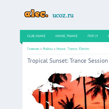
CLUB, DANCE
HOUSE, TRANCE
ПОП, М
Главная
»
Файлы
»
House, Trance, Electro
Tropical Sunset: Trance Session