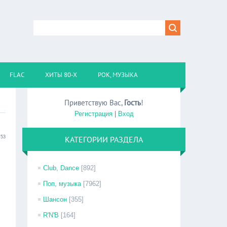
FLAC
ХИТЫ 80-Х
РОК, МУЗЫКА
Приветствую Вас
,
Гость
!
Регистрация
|
Вход
:53
КАТЕГОРИИ РАЗДЕЛА
Club, Dance
[892]
Поп, музыка
[7962]
Шансон
[355]
R'N'B
[164]