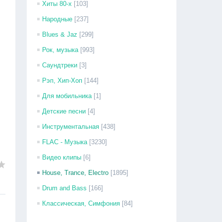
Хиты 80-х
[103]
Народные
[237]
Blues & Jaz
[299]
Рок, музыка
[993]
Саундтреки
[3]
Рэп, Хип-Хоп
[144]
Для мобильника
[1]
Детские песни
[4]
Инструментальная
[438]
FLAC - Музыка
[3230]
Видео клипы
[6]
House, Trance, Electro
[1895]
Drum and Bass
[166]
Классическая, Симфония
[84]