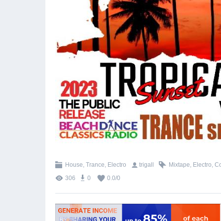
House, Trance, Electro
trigall
Mixtape
,
Electro
,
Co
306
0
0.0
/
0