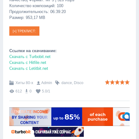
Количество композиций: 100
Продолжительность: 06:39:20
Размер: 953,17 МB
Ссылки на скачивание:
Скачать c Turbobit.net
Скачать c Hitfile.net
Скачать c Letitbit.net
Хиты 80-х
Admin
dance
,
Disco
612
0
5.0
/
1