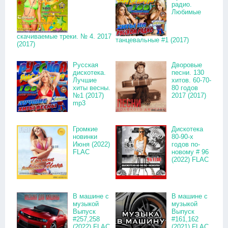
радио.
Любимые
скачиваемые треки. № 4. 2017
танцевальные #1 (2017)
(2017)
Русская
Дворовые
дискотека.
песни. 130
Лучшие
хитов. 60-70-
хиты весны.
80 годов
№1 (2017)
2017 (2017)
mp3
Громкие
Дискотека
новинки
80-90-х
Июня (2022)
годов по-
FLAC
новому # 96
(2022) FLAC
В машине с
В машине с
музыкой
музыкой
Выпуск
Выпуск
#257,258
#161,162
(2022) FLAC
(2021) FLAC