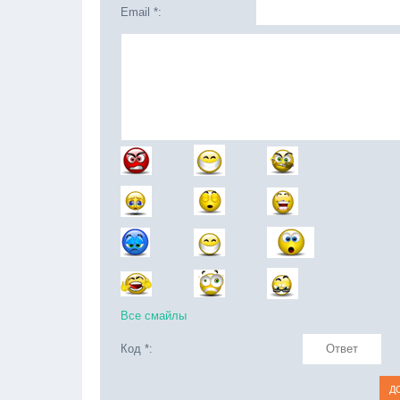
Email *:
Все смайлы
Код *: