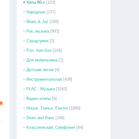
Хиты 80-х
[103]
Народные
[237]
Blues & Jaz
[299]
Рок, музыка
[993]
Саундтреки
[3]
Рэп, Хип-Хоп
[144]
Для мобильника
[1]
Детские песни
[4]
Инструментальная
[438]
FLAC - Музыка
[3243]
Видео клипы
[6]
House, Trance, Electro
[1899]
Drum and Bass
[166]
Классическая, Симфония
[84]