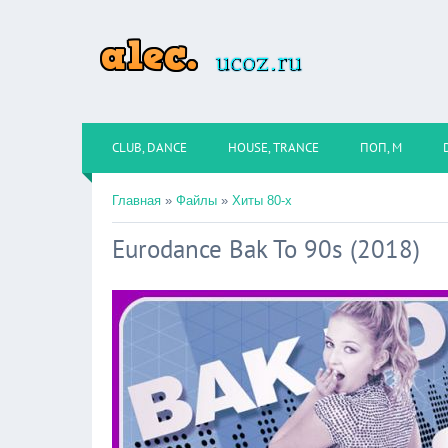
CLUB, DANCE
HOUSE, TRANCE
ПОП, М
Главная
»
Файлы
»
Хиты 80-х
Eurodance Bak To 90s (2018)