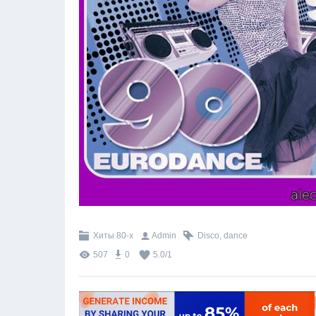
Хиты 80-х
Admin
Disco
,
dance
507
0
5.0
/
1