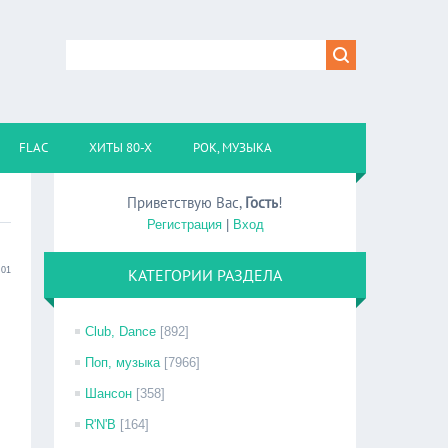
FLAC
ХИТЫ 80-Х
РОК, МУЗЫКА
Приветствую Вас
,
Гость
!
Регистрация
|
Вход
:01
КАТЕГОРИИ РАЗДЕЛА
Club, Dance
[892]
Поп, музыка
[7966]
Шансон
[358]
R'N'B
[164]