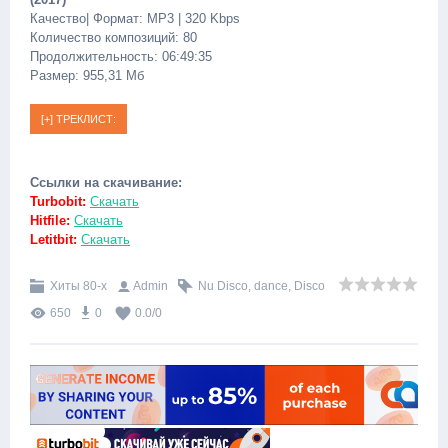
Качество| Формат: MP3 | 320 Kbps
Количество композиций: 80
Продолжительность: 06:49:35
Размер: 955,31 Мб
Ссылки на скачивание:
Turbobit:
Скачать
Hitfile:
Скачать
Letitbit:
Скачать
Хиты 80-х
Admin
Nu Disco
,
dance
,
Disco
650
0
0.0
/
0