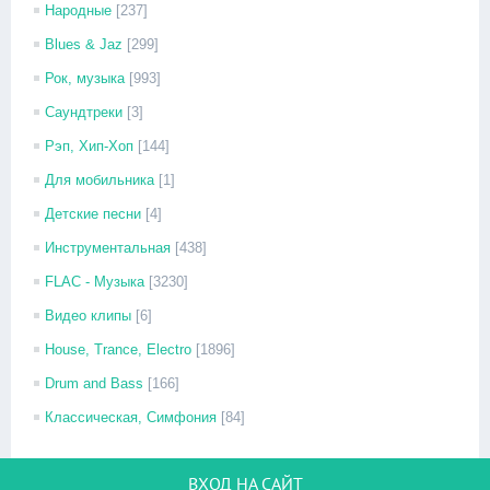
Народные
[237]
Blues & Jaz
[299]
Рок, музыка
[993]
Саундтреки
[3]
Рэп, Хип-Хоп
[144]
Для мобильника
[1]
Детские песни
[4]
Инструментальная
[438]
FLAC - Музыка
[3230]
Видео клипы
[6]
House, Trance, Electro
[1896]
Drum and Bass
[166]
Классическая, Симфония
[84]
ВХОД НА САЙТ