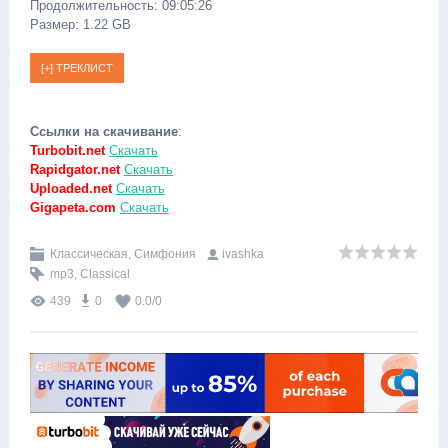
Продолжительность: 09:05:26
Размер: 1.22 GB
Ссылки на скачивание
:
Turbobit.net
Скачать
Rapidgator.net
Скачать
Uploaded.net
Скачать
Gigapeta.com
Скачать
Классическая, Симфония
ivashka
mp3
,
Classical
439
0
0.0
/
0