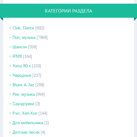
КАТЕГОРИИ РАЗДЕЛА
Club, Dance
[892]
Поп, музыка
[7968]
Шансон
[358]
R'N'B
[164]
Хиты 80-х
[103]
Народные
[237]
Blues & Jaz
[299]
Рок, музыка
[994]
Саундтреки
[3]
Рэп, Хип-Хоп
[144]
Для мобильника
[1]
Детские песни
[4]