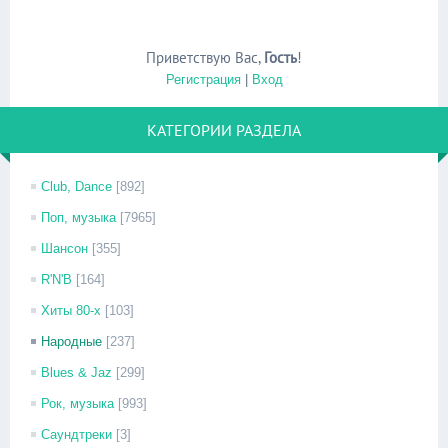
Приветствую Вас
,
Гость
!
Регистрация
|
Вход
КАТЕГОРИИ РАЗДЕЛА
Club, Dance
[892]
Поп, музыка
[7965]
Шансон
[355]
R'N'B
[164]
Хиты 80-х
[103]
Народные
[237]
Blues & Jaz
[299]
Рок, музыка
[993]
Саундтреки
[3]