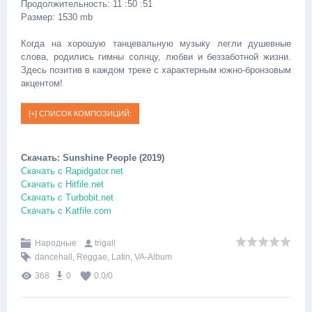
Продолжительность: 11 :50 :51
Размер: 1530 mb
Когда на хорошую танцевальную музыку легли душевные
слова, родились гимны солнцу, любви и беззаботной жизни.
Здесь позитив в каждом треке с характерным южно-бронзовым
акцентом!
Скачать: Sunshine People (2019)
Скачать с Rapidgator.net
Скачать с Hitfile.net
Скачать с Turbobit.net
Скачать с Katfile.com
Народные
trigall
dancehall
,
Reggae
,
Latin
,
VA-Album
368
0
0.0
/
0