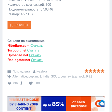
Количество композиций: 500
Продолжительность: 37:03:46
Размер: 4.97 GB
Ссылки на скачивание
:
Nitroflare.com
Скачать
Turbobit.net
Скачать
Uploaded.net
Скачать
Rapidgator.net
Скачать
Поп, музыка
ivashka
Alternative
,
pop
,
mp3
,
Indie
,
SOUL
,
country
,
jazz
,
rock
,
R&B
736
0
5.0
/
1