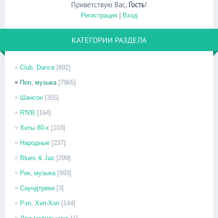
Приветствую Вас
,
Гость
!
Регистрация
|
Вход
КАТЕГОРИИ РАЗДЕЛА
Club, Dance
[892]
Поп, музыка
[7965]
Шансон
[355]
R'N'B
[164]
Хиты 80-х
[103]
Народные
[237]
Blues & Jaz
[299]
Рок, музыка
[993]
Саундтреки
[3]
Рэп, Хип-Хоп
[144]