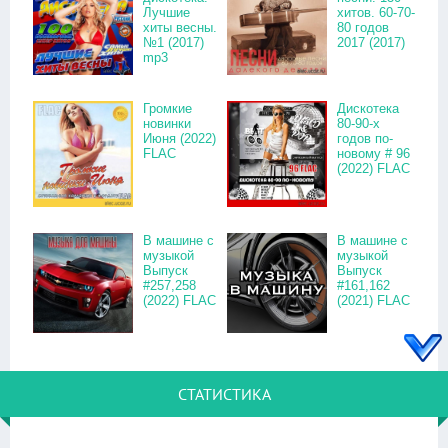
Лучшие
хитов. 60-70-
хиты весны.
80 годов
№1 (2017)
2017 (2017)
mp3
Громкие
Дискотека
новинки
80-90-х
Июня (2022)
годов по-
FLAC
новому # 96
(2022) FLAC
В машине с
В машине с
музыкой
музыкой
Выпуск
Выпуск
#257,258
#161,162
(2022) FLAC
(2021) FLAC
СТАТИСТИКА