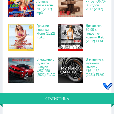
Лучшие
хитов. 60-70-
хиты весны.
80 годов
№1 (2017)
2017 (2017)
mp3
Громкие
Дискотека
новинки
80-90-х
Июня (2022)
годов по-
FLAC
новому # 96
(2022) FLAC
В машине с
В машине с
музыкой
музыкой
Выпуск
Выпуск
#257,258
#161,162
(2022) FLAC
(2021) FLAC
СТАТИСТИКА