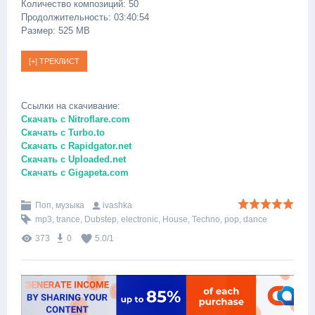
Количество композиций: 50
Продолжительность: 03:40:54
Размер: 525 MB
Ссылки на скачивание:
Скачать с Nitroflare.com
Скачать с Turbo.to
Скачать с Rapidgator.net
Скачать с Uploaded.net
Скачать с Gigapeta.com
Поп, музыка
ivashka
mp3
,
trance
,
Dubstep
,
electronic
,
House
,
Techno
,
pop
,
dance
373
0
5.0
/
1