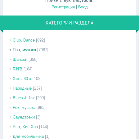
Приветствую Вас
,
Гость
!
Регистрация
|
Вход
КАТЕГОРИИ РАЗДЕЛА
Club, Dance
[892]
Поп, музыка
[7967]
Шансон
[358]
R'N'B
[164]
Хиты 80-х
[103]
Народные
[237]
Blues & Jaz
[299]
Рок, музыка
[993]
Саундтреки
[3]
Рэп, Хип-Хоп
[144]
Для мобильника
[1]