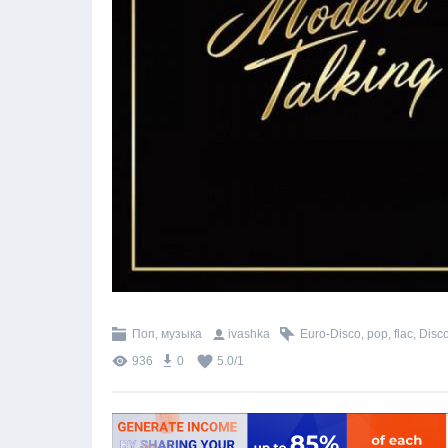
Поп, музыка
ivashka
Euro-Disco
,
pop
,
flac
,
Disc
936
0
5.0
/
1