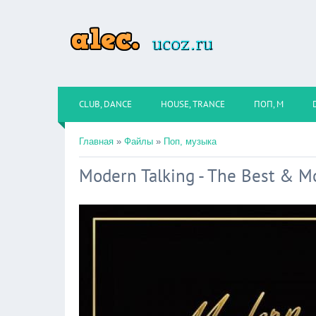
CLUB, DANCE
HOUSE, TRANCE
ПОП, М
Главная
»
Файлы
»
Поп, музыка
Modern Talking - The Best & M