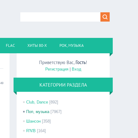
FLAC
ХИТЫ 80-Х
РОК, МУЗЫКА
Приветствую Вас
,
Гость
!
Регистрация
|
Вход
:49
КАТЕГОРИИ РАЗДЕЛА
Club, Dance
[892]
Поп, музыка
[7967]
Шансон
[358]
R'N'B
[164]