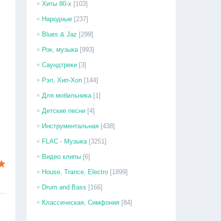
Хиты 80-х
[103]
Народные
[237]
Blues & Jaz
[299]
Рок, музыка
[993]
Саундтреки
[3]
Рэп, Хип-Хоп
[144]
Для мобильника
[1]
Детские песни
[4]
Инструментальная
[438]
FLAC - Музыка
[3251]
Видео клипы
[6]
House, Trance, Electro
[1899]
Drum and Bass
[166]
Классическая, Симфония
[84]