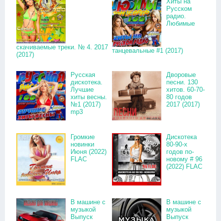
Хиты на
Русском
радио.
Любимые
скачиваемые треки. № 4. 2017
танцевальные #1 (2017)
(2017)
Русская
Дворовые
дискотека.
песни. 130
Лучшие
хитов. 60-70-
хиты весны.
80 годов
№1 (2017)
2017 (2017)
mp3
Громкие
Дискотека
новинки
80-90-х
Июня (2022)
годов по-
FLAC
новому # 96
(2022) FLAC
В машине с
В машине с
музыкой
музыкой
Выпуск
Выпуск