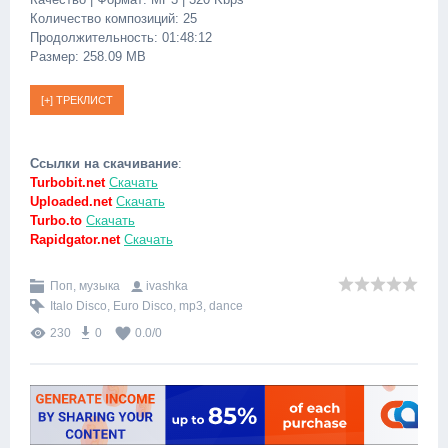
Количество композиций: 25
Продолжительность: 01:48:12
Размер: 258.09 MB
Ссылки на скачивание
:
Turbobit.net
Скачать
Uploaded.net
Скачать
Turbo.to
Скачать
Rapidgator.net
Скачать
Поп, музыка
ivashka
Italo Disco
,
Euro Disco
,
mp3
,
dance
230
0
0.0
/
0