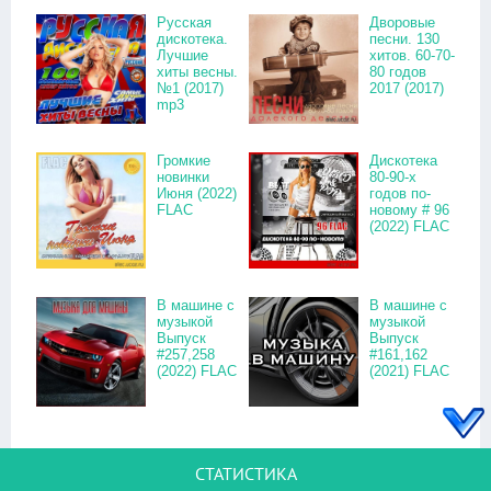
Русская
Дворовые
дискотека.
песни. 130
Лучшие
хитов. 60-70-
хиты весны.
80 годов
№1 (2017)
2017 (2017)
mp3
Громкие
Дискотека
новинки
80-90-х
Июня (2022)
годов по-
FLAC
новому # 96
(2022) FLAC
В машине с
В машине с
музыкой
музыкой
Выпуск
Выпуск
#257,258
#161,162
(2022) FLAC
(2021) FLAC
СТАТИСТИКА