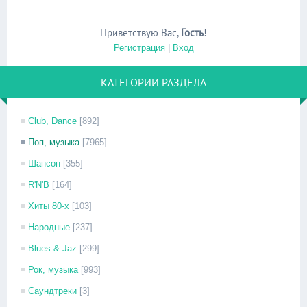
Приветствую Вас
,
Гость
!
Регистрация
|
Вход
КАТЕГОРИИ РАЗДЕЛА
Club, Dance
[892]
Поп, музыка
[7965]
Шансон
[355]
R'N'B
[164]
Хиты 80-х
[103]
Народные
[237]
Blues & Jaz
[299]
Рок, музыка
[993]
Саундтреки
[3]