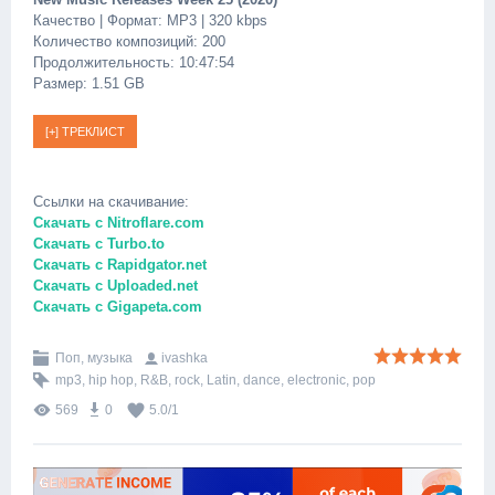
Качество | Формат: MP3 | 320 kbps
Количество композиций: 200
Продолжительность: 10:47:54
Размер: 1.51 GB
Ссылки на скачивание:
Скачать с Nitroflare.com
Скачать с Turbo.to
Скачать с Rapidgator.net
Скачать с Uploaded.net
Скачать с Gigapeta.com
Поп, музыка
ivashka
mp3
,
hip hop
,
R&B
,
rock
,
Latin
,
dance
,
electronic
,
pop
569
0
5.0
/
1