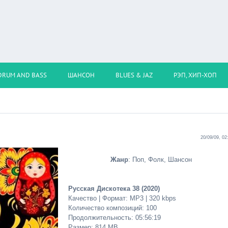
DRUM AND BASS
ШАНСОН
BLUES & JAZ
РЭП, ХИП-ХОП
20/09/09, 02
Жанр
: Поп, Фолк, Шансон
Русская Дискотека 38 (2020)
Качество | Формат: MP3 | 320 kbps
Количество композиций: 100
Продолжительность: 05:56:19
Размер: 814 MB