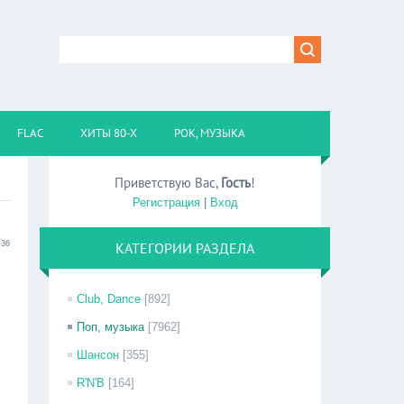
FLAC
ХИТЫ 80-Х
РОК, МУЗЫКА
Приветствую Вас
,
Гость
!
Регистрация
|
Вход
:36
КАТЕГОРИИ РАЗДЕЛА
Club, Dance
[892]
Поп, музыка
[7962]
Шансон
[355]
R'N'B
[164]