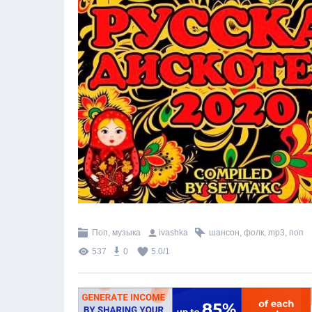
Поп, музыка
ivashka
шансон
,
фолк
,
mp3
,
поп
537
0
5.0
/
1