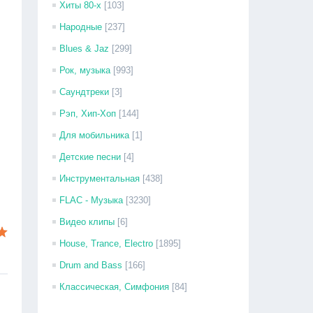
Хиты 80-х
[103]
Народные
[237]
Blues & Jaz
[299]
Рок, музыка
[993]
Саундтреки
[3]
Рэп, Хип-Хоп
[144]
Для мобильника
[1]
Детские песни
[4]
Инструментальная
[438]
FLAC - Музыка
[3230]
Видео клипы
[6]
House, Trance, Electro
[1895]
Drum and Bass
[166]
Классическая, Симфония
[84]