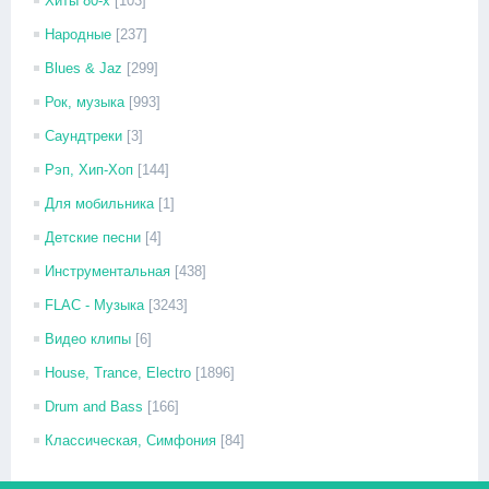
Хиты 80-х
[103]
Народные
[237]
Blues & Jaz
[299]
Рок, музыка
[993]
Саундтреки
[3]
Рэп, Хип-Хоп
[144]
Для мобильника
[1]
Детские песни
[4]
Инструментальная
[438]
FLAC - Музыка
[3243]
Видео клипы
[6]
House, Trance, Electro
[1896]
Drum and Bass
[166]
Классическая, Симфония
[84]