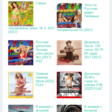
Самые
Хиты на
Русском
радио.
Любимые
скачиваемые треки. № 4. 2017
танцевальные #1 (2017)
(2017)
Русская
Дворовые
дискотека.
песни. 130
Лучшие
хитов. 60-70-
хиты весны.
80 годов
№1 (2017)
2017 (2017)
mp3
Громкие
Дискотека
новинки
80-90-х
Июня (2022)
годов по-
FLAC
новому # 96
(2022) FLAC
В машине с
В машине с
музыкой
музыкой