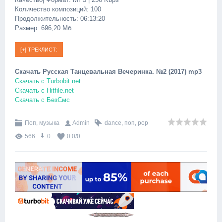
Количество композиций: 100
Продолжительность: 06:13:20
Размер: 696,20 Мб
Скачать Русская Танцевальная Вечеринка. №2 (2017) mp3
Скачать c Turbobit.net
Скачать c Hitfile.net
Скачать c БезСмс
Поп, музыка
Admin
dance
,
поп
,
pop
566
0
0.0
/
0