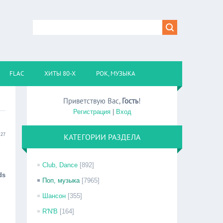
FLAC
ХИТЫ 80-Х
РОК, МУЗЫКА
Приветствую Вас
,
Гость
!
Регистрация
|
Вход
:27
КАТЕГОРИИ РАЗДЕЛА
Club, Dance
[892]
ds
Поп, музыка
[7965]
Шансон
[355]
R'N'B
[164]