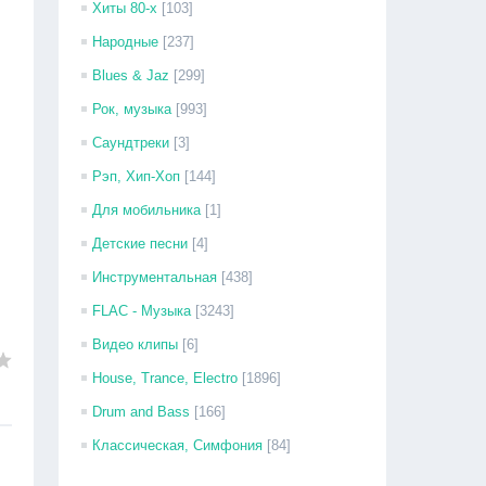
Хиты 80-х
[103]
Народные
[237]
Blues & Jaz
[299]
Рок, музыка
[993]
Саундтреки
[3]
Рэп, Хип-Хоп
[144]
Для мобильника
[1]
Детские песни
[4]
Инструментальная
[438]
FLAC - Музыка
[3243]
Видео клипы
[6]
House, Trance, Electro
[1896]
Drum and Bass
[166]
Классическая, Симфония
[84]