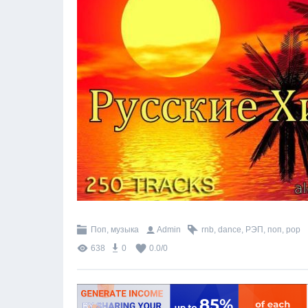
Поп, музыка
Admin
rnb
,
dance
,
РЭП
,
поп
,
pop
638
0
0.0
/
0