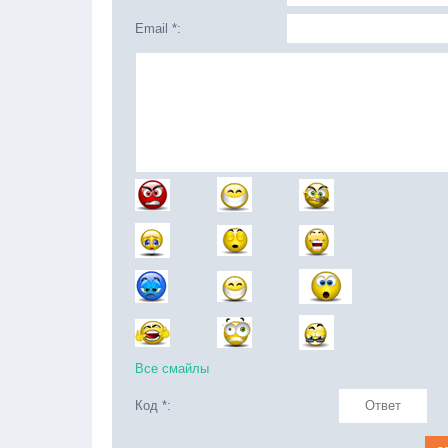
Email *:
Все смайлы
Код *: