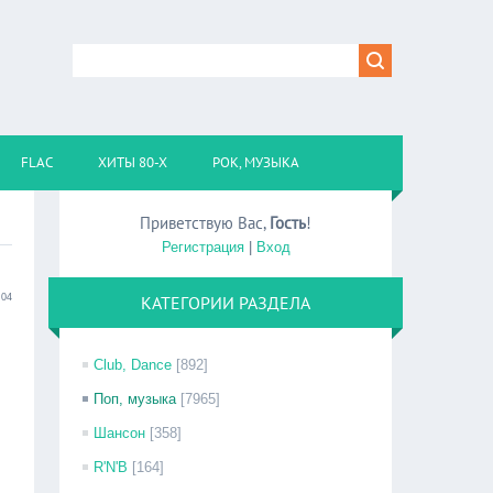
FLAC
ХИТЫ 80-Х
РОК, МУЗЫКА
Приветствую Вас
,
Гость
!
Регистрация
|
Вход
:04
КАТЕГОРИИ РАЗДЕЛА
Club, Dance
[892]
Поп, музыка
[7965]
Шансон
[358]
R'N'B
[164]