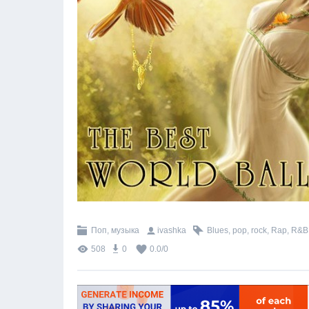
Поп, музыка
ivashka
Blues
,
pop
,
rock
,
Rap
,
R&B
508
0
0.0
/
0