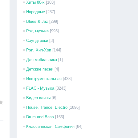
Хиты 80-х
[103]
Народные
[237]
Blues & Jaz
[299]
Рок, музыка
[993]
Саундтреки
[3]
Рэп, Хип-Хоп
[144]
Для мобильника
[1]
Детские песни
[4]
Инструментальная
[438]
FLAC - Музыка
[3243]
Видео клипы
[6]
House, Trance, Electro
[1896]
Drum and Bass
[166]
Классическая, Симфония
[84]