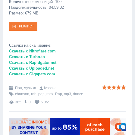
Количество композиций: 100
Продолжительность: 04:59:02
Размер: 679 MB
Ссылки на скачивание:
Скачать с Nitroflare.com
Скачать с Turbo.to
Скачать с Rapidgator.net
Скачать с Uploaded.net
Скачать с Gigapeta.com
Поп, музыка
ivashka
chanson
,
rnb
,
pop
,
rock
,
Rap
,
mp3
,
dance
385
0
5.0
/
2