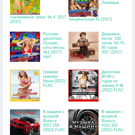
Любимые
скачиваемые треки. № 4. 2017
танцевальные #1 (2017)
(2017)
Русская
Дворовые
дискотека.
песни. 130
Лучшие
хитов. 60-70-
хиты весны.
80 годов
№1 (2017)
2017 (2017)
mp3
Громкие
Дискотека
новинки
80-90-х
Июня (2022)
годов по-
FLAC
новому # 96
(2022) FLAC
В машине с
В машине с
музыкой
музыкой
Выпуск
Выпуск
#257,258
#161,162
(2022) FLAC
(2021) FLAC