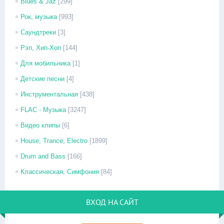
Blues & Jaz
[299]
Рок, музыка
[993]
Саундтреки
[3]
Рэп, Хип-Хоп
[144]
Для мобильника
[1]
Детские песни
[4]
Инструментальная
[438]
FLAC - Музыка
[3247]
Видео клипы
[6]
House, Trance, Electro
[1899]
Drum and Bass
[166]
Классическая, Симфония
[84]
ВХОД НА САЙТ