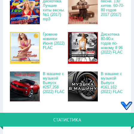
дискотека.
песни. 130
Лучшие
хитов. 60-70-
хиты весны.
80 годов
№1 (2017)
2017 (2017)
mp3
Громкие
Дискотека
новинки
80-90-х
Июня (2022)
годов по-
FLAC
новому # 96
(2022) FLAC
В машине с
В машине с
музыкой
музыкой
Выпуск
Выпуск
#257,258
#161,162
(2022) FLAC
(2021) FLAC
СТАТИСТИКА