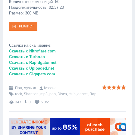
Количество композиций: 50
Продолжительность: 02:37:20
Размер: 360 MB
Ссылки на скачивание:
Скачать с Nitroflare.com
Скачать с Turbo.to
Скачать с Rapidgator.net
Скачать с Uploaded.net
Скачать с Gigapeta.com
Поп, музыка
ivashka
rock
,
Shanson
,
mp3
,
pop
,
Disco
,
club
,
dance
,
Rap
347
0
5.0
/
2