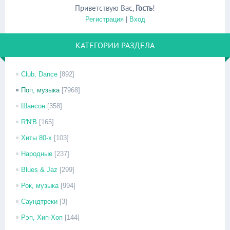
Приветствую Вас
,
Гость
!
Регистрация
|
Вход
КАТЕГОРИИ РАЗДЕЛА
Club, Dance
[892]
Поп, музыка
[7968]
Шансон
[358]
R'N'B
[165]
Хиты 80-х
[103]
Народные
[237]
Blues & Jaz
[299]
Рок, музыка
[994]
Саундтреки
[3]
Рэп, Хип-Хоп
[144]