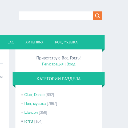
FLAC
ХИТЫ 80-Х
РОК, МУЗЫКА
Приветствую Вас
,
Гость
!
Регистрация
|
Вход
:58
КАТЕГОРИИ РАЗДЕЛА
Club, Dance
[892]
Поп, музыка
[7967]
Шансон
[358]
R'N'B
[164]