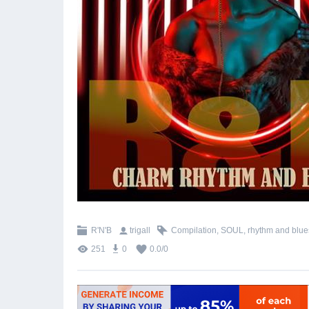
R'N'B
trigall
Compilation
,
SOUL
,
rhythm and blue
251
0
0.0
/
0