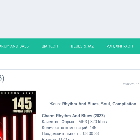
DRUM AND BASS
ШАНСОН
BLUES & JAZ
РЭП, ХИП-ХОП
3)
23/05/25, 14
Жанр:
Rhythm And Blues, Soul, Compilation
Charm Rhythm And Blues (2023)
Качество| Формат: MP3 | 320 kbps
Количество композиций: 145
Продолжительность: 08:00:33
Размер: 1120 mb