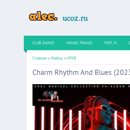
CLUB, DANCE
HOUSE, TRANCE
ПОП, М
Главная
»
Файлы
»
R'N'B
Charm Rhythm And Blues (202