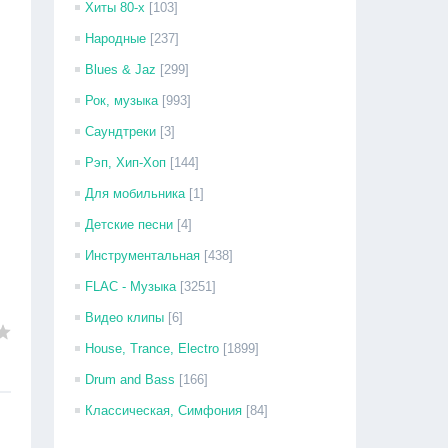
Хиты 80-х
[103]
Народные
[237]
Blues & Jaz
[299]
Рок, музыка
[993]
Саундтреки
[3]
Рэп, Хип-Хоп
[144]
Для мобильника
[1]
Детские песни
[4]
Инструментальная
[438]
FLAC - Музыка
[3251]
Видео клипы
[6]
House, Trance, Electro
[1899]
Drum and Bass
[166]
Классическая, Симфония
[84]