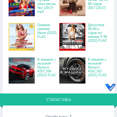
хиты весны.
80 годов
№1 (2017)
2017 (2017)
mp3
Громкие
Дискотека
новинки
80-90-х
Июня (2022)
годов по-
FLAC
новому # 96
(2022) FLAC
В машине с
В машине с
музыкой
музыкой
Выпуск
Выпуск
#257,258
#161,162
(2022) FLAC
(2021) FLAC
СТАТИСТИКА
Онлайн всего:
7