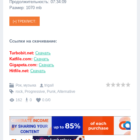
Продолжительность: 07:34:09
Размер: 1070 mb
Ссылки на скачивание:
Turbobit.net:
Скачать
Katfile.com:
Скачать
Gigapeta.com:
Скачать
Hitfile.net:
Скачать
Рок, музыка
trigall
rock
,
Progressive
,
Punk
,
Alternative
162
0
0.0
/
0