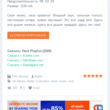
Продолжительность: 08 :53 :33
Размер: 1150 mb
Своя жизнь, свои правила! Мощный звук, сильные голоса,
настоящая гитара, живое звучание! Это всё хард рок! Здесь
всё дышит жизнью, здесь всё дышит правдой, здесь нет лжи!
Скачать: Hard Playlist (2020)
Скачать с Katfile.com
Скачать с Nitroflare.com
Скачать с Rapidgator.net
Рок, музыка
trigall
VA-Album
,
Metal
,
Collection
,
Hard
,
music
,
rock
295
0
5.0
/
2