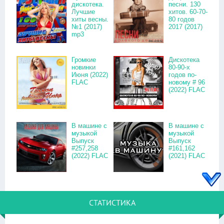
дискотека.
песни. 130
Лучшие
хитов. 60-70-
хиты весны.
80 годов
№1 (2017)
2017 (2017)
mp3
Громкие
Дискотека
новинки
80-90-х
Июня (2022)
годов по-
FLAC
новому # 96
(2022) FLAC
В машине с
В машине с
музыкой
музыкой
Выпуск
Выпуск
#257,258
#161,162
(2022) FLAC
(2021) FLAC
СТАТИСТИКА