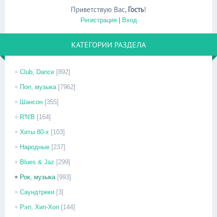
Приветствую Вас
,
Гость
!
Регистрация
|
Вход
КАТЕГОРИИ РАЗДЕЛА
Club, Dance
[892]
Поп, музыка
[7962]
Шансон
[355]
R'N'B
[164]
Хиты 80-х
[103]
Народные
[237]
Blues & Jaz
[299]
Рок, музыка
[993]
Саундтреки
[3]
Рэп, Хип-Хоп
[144]