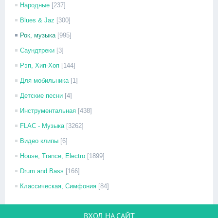
Народные
[237]
Blues & Jaz
[300]
Рок, музыка
[995]
Саундтреки
[3]
Рэп, Хип-Хоп
[144]
Для мобильника
[1]
Детские песни
[4]
Инструментальная
[438]
FLAC - Музыка
[3262]
Видео клипы
[6]
House, Trance, Electro
[1899]
Drum and Bass
[166]
Классическая, Симфония
[84]
ВХОД НА САЙТ