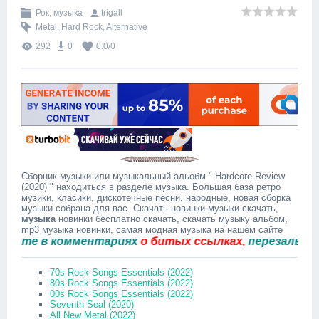
Рок, музыка
trigall
Metal
,
Hard Rock
,
Alternative
292
0
0.0
/
0
Сборник музыки или музыкальный альобм " Hardcore Review
(2020) " находиться в разделе музыка. Большая база ретро
музики, класики, дискотечные песни, народные, новая сборка
музыки собрана для вас. Скачать новинки музыки скачать,
музыка
новинки бесплатно скачать, скачать музыку альбом,
mp3 музыка новинки, самая модная музыка на нашем сайте
е в комментариях
о битых ссылках,
перезальём быс
70s Rock Songs Essentials (2022)
80s Rock Songs Essentials (2022)
00s Rock Songs Essentials (2022)
Seventh Seal (2020)
All New Metal (2022)