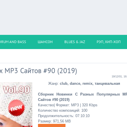
DRUM AND BASS
ШАНСОН
BLUES & JAZ
РЭП, ХИП-ХОП
 MP3 Сайтов #90 (2019)
19/12/01, 16
Жанр:
club, dance, remix, танцевальная
Сборник Новинки С Разных Популярных M
Сайтов #90 (2019)
Качество| Формат: MP3 | 320 Kbps
Количество композиций: 100
Продолжительность: 07:10:10
Размер: 971,56 МB