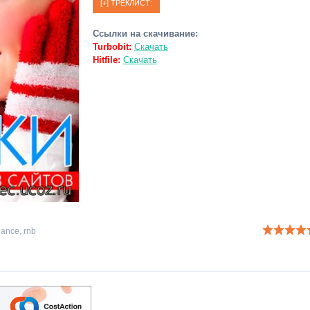
Ссылки на скачивание:
Turbobit:
Скачать
Hitfile:
Скачать
dance
,
rnb