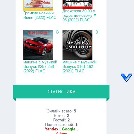
Дискотека 80-90-х
Громкие новинки
годов по-новому #
Июня (2022) FLAC
96 (2022) FLAC
В
В
машине с музыкой
машине с музыкой
Выпуск #257,258
Выпуск #161,162
(2022) FLAC
(2021) FLAC
СТАТИСТИКА
Онлайн всего:
5
Ботов:
2
Гостей:
2
Пользователей:
1
Yandex
,
Google
,
Admin