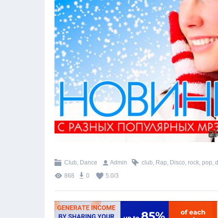
Club, Dance
Admin
club
,
Rap
,
Disco
,
rock
,
pop
,
868
0
5.0
/
3