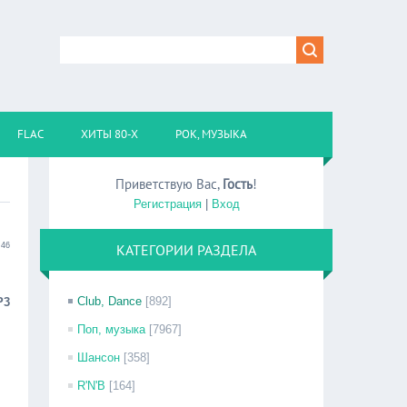
FLAC
ХИТЫ 80-Х
РОК, МУЗЫКА
Приветствую Вас
,
Гость
!
Регистрация
|
Вход
:46
КАТЕГОРИИ РАЗДЕЛА
Club, Dance
[892]
P3
Поп, музыка
[7967]
Шансон
[358]
R'N'B
[164]