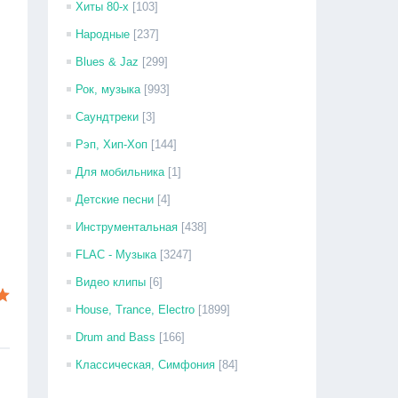
Хиты 80-х
[103]
Народные
[237]
Blues & Jaz
[299]
Рок, музыка
[993]
Саундтреки
[3]
Рэп, Хип-Хоп
[144]
Для мобильника
[1]
Детские песни
[4]
Инструментальная
[438]
FLAC - Музыка
[3247]
Видео клипы
[6]
House, Trance, Electro
[1899]
Drum and Bass
[166]
Классическая, Симфония
[84]