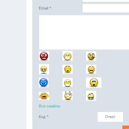
Email *:
Все смайлы
Код *: