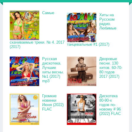
Самые
Хиты на
Русском
радио.
Любимые
скачиваемые треки. № 4. 2017
танцевальные #1 (2017)
(2017)
Русская
Дворовые
дискотека.
песни. 130
Лучшие
хитов. 60-70-
хиты весны.
80 годов
№1 (2017)
2017 (2017)
mp3
Громкие
Дискотека
новинки
80-90-х
Июня (2022)
годов по-
FLAC
новому # 96
(2022) FLAC