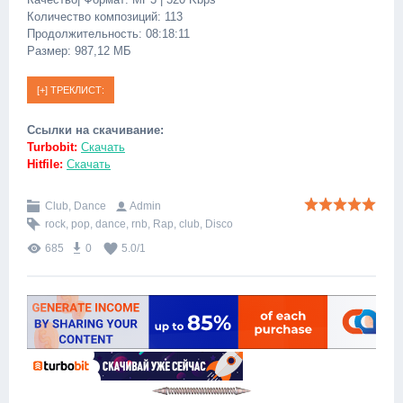
Количество композиций: 113
Продолжительность: 08:18:11
Размер: 987,12 МБ
Ссылки на скачивание:
Turbobit:
Скачать
Hitfile:
Скачать
Club, Dance
Admin
rock
,
pop
,
dance
,
rnb
,
Rap
,
club
,
Disco
685
0
5.0
/
1