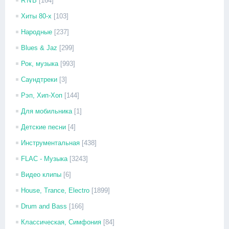
R'N'B
[164]
Хиты 80-х
[103]
Народные
[237]
Blues & Jaz
[299]
Рок, музыка
[993]
Саундтреки
[3]
Рэп, Хип-Хоп
[144]
Для мобильника
[1]
Детские песни
[4]
Инструментальная
[438]
FLAC - Музыка
[3243]
Видео клипы
[6]
House, Trance, Electro
[1899]
Drum and Bass
[166]
Классическая, Симфония
[84]