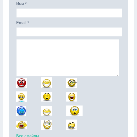
Имя *:
Email *:
Все смайлы