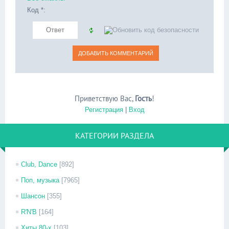
Код *:
Приветствую Вас
,
Гость
!
Регистрация
|
Вход
КАТЕГОРИИ РАЗДЕЛА
Club, Dance
[892]
Поп, музыка
[7965]
Шансон
[355]
R'N'B
[164]
Хиты 80-х
[103]