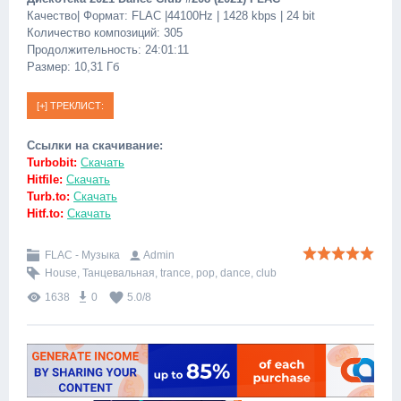
Качество| Формат: FLAC |44100Hz | 1428 kbps | 24 bit
Количество композиций: 305
Продолжительность: 24:01:11
Размер: 10,31 Гб
Ссылки на скачивание:
Turbobit:
Скачать
Hitfile:
Скачать
Turb.to:
Скачать
Hitf.to:
Скачать
FLAC - Музыка
Admin
House
,
Танцевальная
,
trance
,
pop
,
dance
,
club
1638
0
5.0
/
8