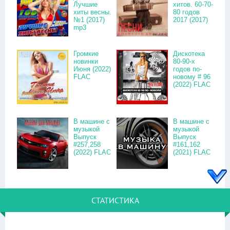
Лучшие
хитов. 60-70-
хиты весны.
80 годов
№1 (2017)
2017 (2017)
mp3
Громкие
Дискотека
новинки
80-90-х
Июня (2022)
годов по-
FLAC
новому # 96
(2022) FLAC
В машине с
В машине с
музыкой
музыкой
Выпуск
Выпуск
#257,258
#161,162
(2022) FLAC
(2021) FLAC
СТАТИСТИКА