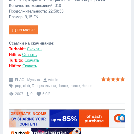
Количество композиций: 310
Продолжительность: 22:59:33
Размер: 9,15 Гб
Ссылки на скачивание:
Turbobit:
Скачать
Hitfile:
Скачать
Turb.to:
Скачать
Hitf.to:
Скачать
FLAC - Музыка
Admin
pop
,
club
,
Танцевальная
,
dance
,
trance
,
House
2007
0
5.0
/
3