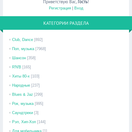
Приветствую Вас
,
Гость
!
Регистрация
|
Вход
КАТЕГОРИИ РАЗДЕЛА
Club, Dance
[892]
Поп, музыка
[7968]
Шансон
[358]
R'N'B
[165]
Хиты 80-х
[103]
Народные
[237]
Blues & Jaz
[299]
Рок, музыка
[995]
Саундтреки
[3]
Рэп, Хип-Хоп
[144]
Для мобильника
[1]