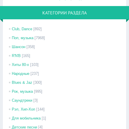
КАТЕГОРИИ РАЗДЕЛА
Club, Dance
[892]
Поп, музыка
[7968]
Шансон
[358]
R'N'B
[165]
Хиты 80-х
[103]
Народные
[237]
Blues & Jaz
[300]
Рок, музыка
[995]
Саундтреки
[3]
Рэп, Хип-Хоп
[144]
Для мобильника
[1]
Детские песни
[4]