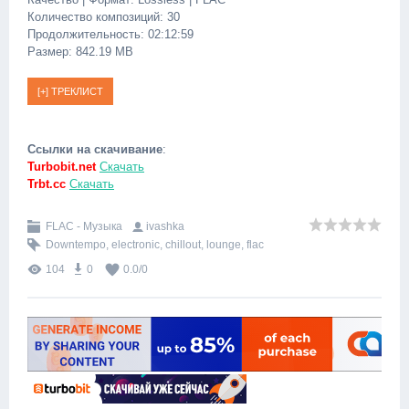
Количество композиций: 30
Продолжительность: 02:12:59
Размер: 842.19 MB
Ссылки на скачивание
:
Turbobit.net
Скачать
Trbt.cc
Скачать
FLAC - Музыка
ivashka
Downtempo
,
electronic
,
chillout
,
lounge
,
flac
104
0
0.0
/
0