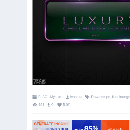
FLAC - Музыка
ivashka
Downtempo
,
flac
,
loung
491
0
5.0
/
1