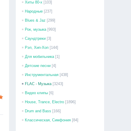
Хиты 80-х
[103]
Народные
[237]
Blues & Jaz
[299]
Рок, музыка
[993]
Саундтреки
[3]
Рэп, Хип-Хоп
[144]
Для мобильника
[1]
Детские песни
[4]
Инструментальная
[438]
FLAC - Музыка
[3243]
Видео клипы
[6]
House, Trance, Electro
[1896]
Drum and Bass
[166]
Классическая, Симфония
[84]