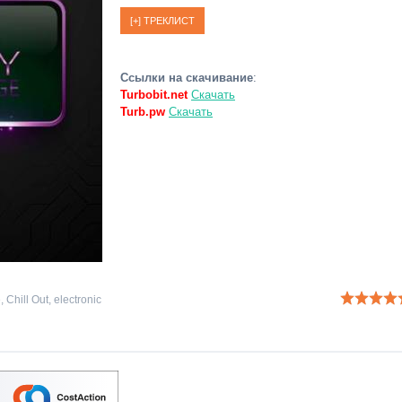
Ссылки на скачивание
:
Turbobit.net
Скачать
Turb.pw
Скачать
e
,
Chill Out
,
electronic