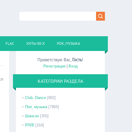
FLAC
ХИТЫ 80-Х
РОК, МУЗЫКА
Приветствую Вас
,
Гость
!
Регистрация
|
Вход
:25
КАТЕГОРИИ РАЗДЕЛА
Club, Dance
[892]
Поп, музыка
[7965]
Шансон
[355]
R'N'B
[164]