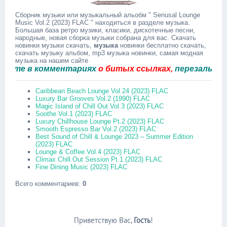
Сборник музыки или музыкальный альобм " Senusal Lounge
Music Vol.2 (2023) FLAC " находиться в разделе музыка.
Большая база ретро музики, класики, дискотечные песни,
народные, новая сборка музыки собрана для вас. Скачать
новинки музыки скачать,
музыка
новинки бесплатно скачать,
скачать музыку альбом, mp3 музыка новинки, самая модная
музыка на нашем сайте
е в комментариях
о битых ссылках,
перезальём быс
Caribbean Beach Lounge Vol.24 (2023) FLAC
Luxury Bar Grooves Vol.2 (1990) FLAC
Magic Island of Chill Out Vol.3 (2023) FLAC
Soothe Vol.1 (2023) FLAC
Luxury Chillhouse Lounge Pt.2 (2023) FLAC
Smooth Espresso Bar Vol.2 (2023) FLAC
Best Sound of Chill & Lounge 2023 – Summer Edition
(2023) FLAC
Lounge & Coffee Vol.4 (2023) FLAC
Climax Chill Out Session Pt.1 (2023) FLAC
Fine Dining Music (2023) FLAC
Всего комментариев
:
0
Приветствую Вас
,
Гость
!