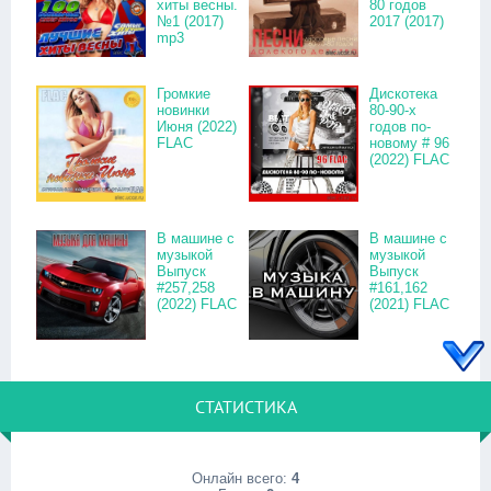
хиты весны.
80 годов
№1 (2017)
2017 (2017)
mp3
Громкие
Дискотека
новинки
80-90-х
Июня (2022)
годов по-
FLAC
новому # 96
(2022) FLAC
В машине с
В машине с
музыкой
музыкой
Выпуск
Выпуск
#257,258
#161,162
(2022) FLAC
(2021) FLAC
СТАТИСТИКА
Онлайн всего:
4