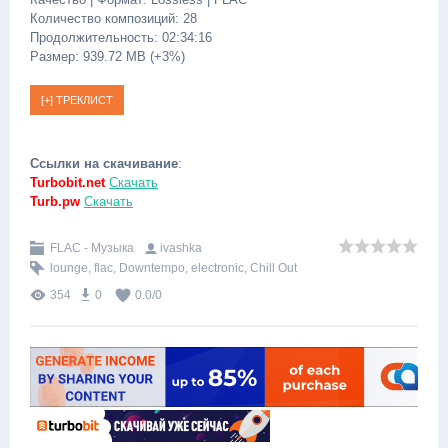
Количество композиций: 28
Продолжительность: 02:34:16
Размер: 939.72 MB (+3%)
Ссылки на скачивание
:
Turbobit.net
Скачать
Turb.pw
Скачать
FLAC - Музыка
ivashka
lounge
,
flac
,
Downtempo
,
electronic
,
Chill Out
354
0
0.0
/
0