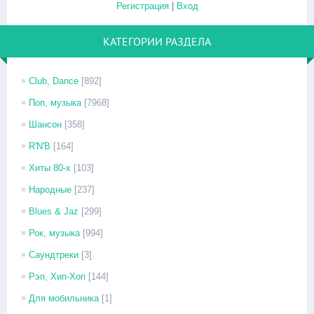
Регистрация
|
Вход
КАТЕГОРИИ РАЗДЕЛА
Club, Dance
[892]
Поп, музыка
[7968]
Шансон
[358]
R'N'B
[164]
Хиты 80-х
[103]
Народные
[237]
Blues & Jaz
[299]
Рок, музыка
[994]
Саундтреки
[3]
Рэп, Хип-Хоп
[144]
Для мобильника
[1]