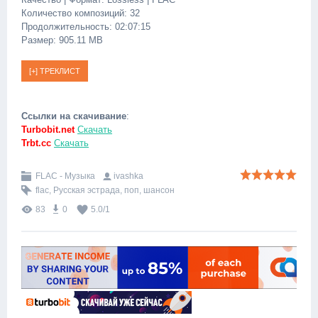
Количество композиций: 32
Продолжительность: 02:07:15
Размер: 905.11 MB
Ссылки на скачивание
:
Turbobit.net
Скачать
Trbt.cc
Скачать
FLAC - Музыка
ivashka
flac
,
Русская эстрада
,
поп
,
шансон
83
0
5.0
/
1