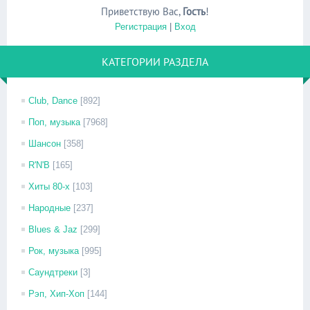
Приветствую Вас
,
Гость
!
Регистрация
|
Вход
КАТЕГОРИИ РАЗДЕЛА
Club, Dance
[892]
Поп, музыка
[7968]
Шансон
[358]
R'N'B
[165]
Хиты 80-х
[103]
Народные
[237]
Blues & Jaz
[299]
Рок, музыка
[995]
Саундтреки
[3]
Рэп, Хип-Хоп
[144]