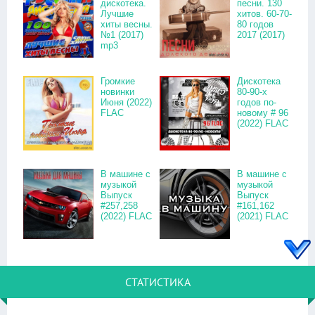
дискотека.
песни. 130
Лучшие
хитов. 60-70-
хиты весны.
80 годов
№1 (2017)
2017 (2017)
mp3
Громкие
Дискотека
новинки
80-90-х
Июня (2022)
годов по-
FLAC
новому # 96
(2022) FLAC
В машине с
В машине с
музыкой
музыкой
Выпуск
Выпуск
#257,258
#161,162
(2022) FLAC
(2021) FLAC
СТАТИСТИКА