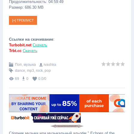
Продолжительность: 04:59:49
Размер: 686.30 MB
Ссылки на скачивание
:
Turbobit.net
Скачать
Trbt.cc
Скачать
Поп, музыка
ivashka
dance
,
mp3
,
rock
,
pop
69
0
0.0
/
0
Сборник музыки или музыкальный альобм " Echoes of the