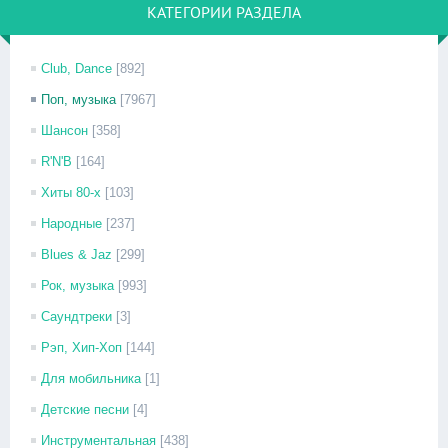
КАТЕГОРИИ РАЗДЕЛА
Club, Dance
[892]
Поп, музыка
[7967]
Шансон
[358]
R'N'B
[164]
Хиты 80-х
[103]
Народные
[237]
Blues & Jaz
[299]
Рок, музыка
[993]
Саундтреки
[3]
Рэп, Хип-Хоп
[144]
Для мобильника
[1]
Детские песни
[4]
Инструментальная
[438]