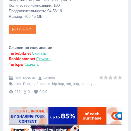
Количество композиций: 100
Продолжительность: 04:56:19
Размер: 708.45 MB
Ссылки на скачивание
:
Turbobit.net
Скачать
Rapidgator.net
Скачать
Turb.pw
Скачать
Поп, музыка
ivashka
rock
,
Rap
,
mp3
,
dance
,
hip hop
,
rnb
,
pop
,
country
262
0
0.0
/
0