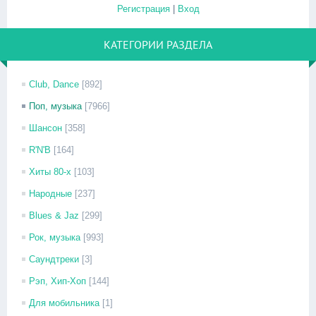
Регистрация
|
Вход
КАТЕГОРИИ РАЗДЕЛА
Club, Dance
[892]
Поп, музыка
[7966]
Шансон
[358]
R'N'B
[164]
Хиты 80-х
[103]
Народные
[237]
Blues & Jaz
[299]
Рок, музыка
[993]
Саундтреки
[3]
Рэп, Хип-Хоп
[144]
Для мобильника
[1]