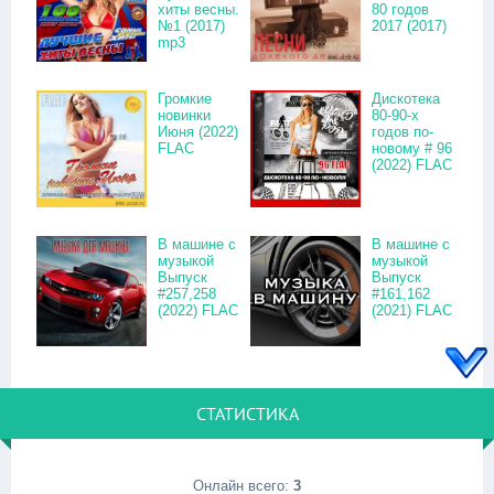
хиты весны.
80 годов
№1 (2017)
2017 (2017)
mp3
Громкие
Дискотека
новинки
80-90-х
Июня (2022)
годов по-
FLAC
новому # 96
(2022) FLAC
В машине с
В машине с
музыкой
музыкой
Выпуск
Выпуск
#257,258
#161,162
(2022) FLAC
(2021) FLAC
СТАТИСТИКА
Онлайн всего:
3