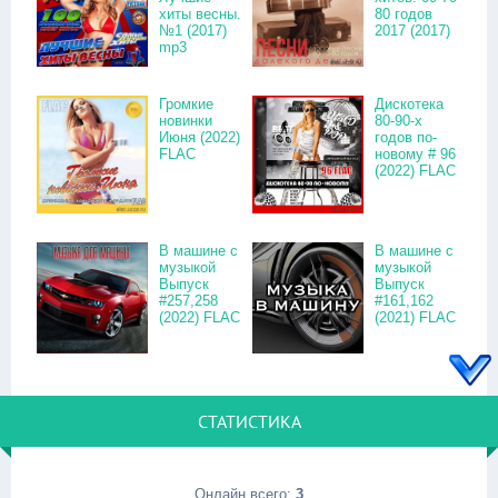
хиты весны.
80 годов
№1 (2017)
2017 (2017)
mp3
Громкие
Дискотека
новинки
80-90-х
Июня (2022)
годов по-
FLAC
новому # 96
(2022) FLAC
В машине с
В машине с
музыкой
музыкой
Выпуск
Выпуск
#257,258
#161,162
(2022) FLAC
(2021) FLAC
СТАТИСТИКА
Онлайн всего:
3