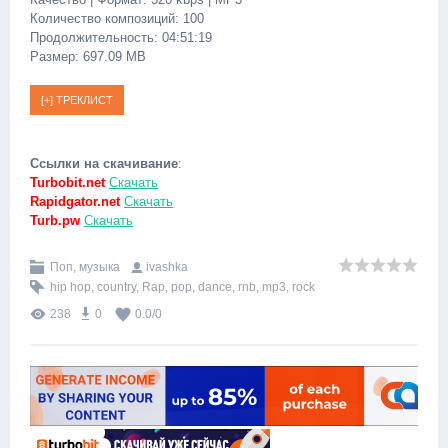
Количество композиций: 100
Продолжительность: 04:51:19
Размер: 697.09 MB
Ссылки на скачивание
:
Turbobit.net
Скачать
Rapidgator.net
Скачать
Turb.pw
Скачать
Поп, музыка
ivashka
hip hop
,
country
,
Rap
,
pop
,
dance
,
rnb
,
mp3
,
rock
238
0
0.0
/
0