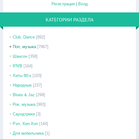
Регистрация
|
Вход
КАТЕГОРИИ РАЗДЕЛА
Club, Dance
[892]
Поп, музыка
[7967]
Шансон
[358]
R'N'B
[164]
Хиты 80-х
[103]
Народные
[237]
Blues & Jaz
[299]
Рок, музыка
[993]
Саундтреки
[3]
Рэп, Хип-Хоп
[144]
Для мобильника
[1]